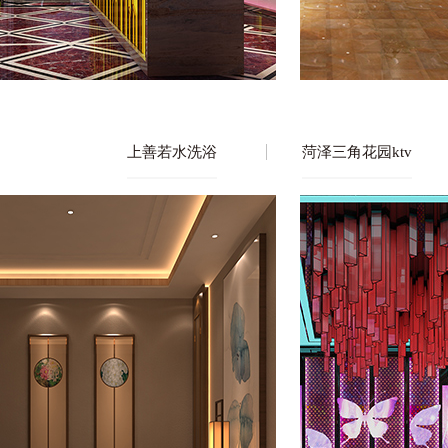
上善若水洗浴
菏泽三角花园ktv