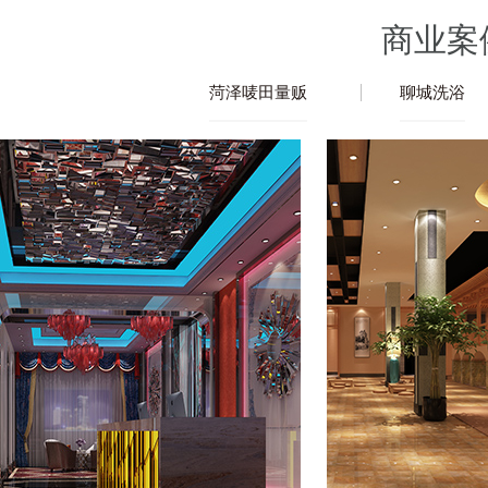
商业案
菏泽唛田量贩
聊城洗浴