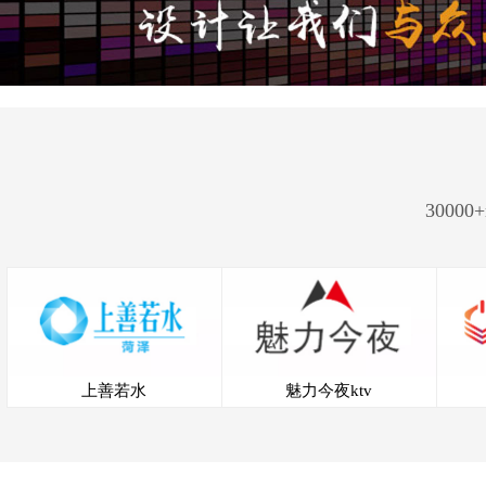
300
上善若水
魅力今夜ktv